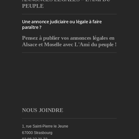
PEUPLE
Une annonce judiciaire ou légale à faire
paraître ?
Pensez à publier
vos annonces légales en
Alsace et Moselle avec L'Ami du peuple !
NOUS JOINDRE
1, rue Saint-Pierre le Jeune
67000 Strasbourg