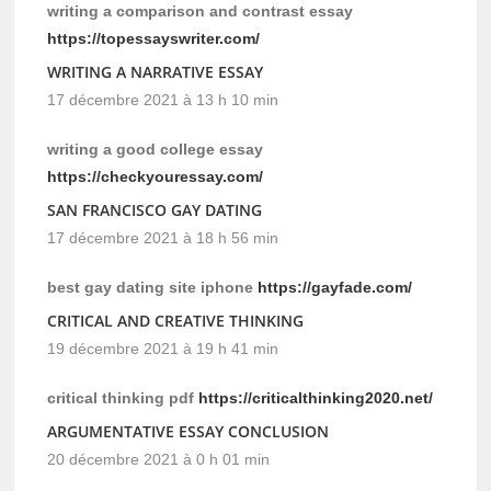
writing a comparison and contrast essay
https://topessayswriter.com/
WRITING A NARRATIVE ESSAY
17 décembre 2021 à 13 h 10 min
writing a good college essay
https://checkyouressay.com/
SAN FRANCISCO GAY DATING
17 décembre 2021 à 18 h 56 min
best gay dating site iphone
https://gayfade.com/
CRITICAL AND CREATIVE THINKING
19 décembre 2021 à 19 h 41 min
critical thinking pdf
https://criticalthinking2020.net/
ARGUMENTATIVE ESSAY CONCLUSION
20 décembre 2021 à 0 h 01 min