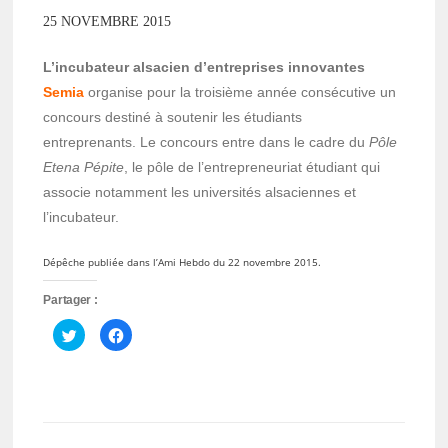
25 NOVEMBRE 2015
L’incubateur alsacien d’entreprises innovantes
Semia
organise pour la troisième année consécutive un
concours destiné à soutenir les étudiants
entreprenants. Le concours entre dans le cadre du
Pôle
Etena Pépite
, le pôle de l’entrepreneuriat étudiant qui
associe notamment les universités alsaciennes et
l’incubateur.
Dépêche publiée dans l’Ami Hebdo du 22 novembre 2015.
Partager :
Cliquez
Cliquez
pour
pour
partager
partager
sur
sur
Twitter(ouvre
Facebook(ouvre
dans
dans
une
une
nouvelle
nouvelle
fenêtre)
fenêtre)