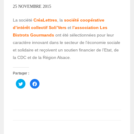
25 NOVEMBRE 2015
La société
CréaLettres
, la
société coopérative
d’intérêt collectif Soli’Vers
et
l’association Les
Bistrots Gourmands
ont été sélectionnées pour leur
caractère innovant dans le secteur de l’économie sociale
et solidaire et reçoivent un soutien financier de l’Etat, de
la CDC et de la Région Alsace.
Partager :
Cliquez
Cliquez
pour
pour
partager
partager
sur
sur
Twitter(ouvre
Facebook(ouvre
dans
dans
une
une
nouvelle
nouvelle
fenêtre)
fenêtre)