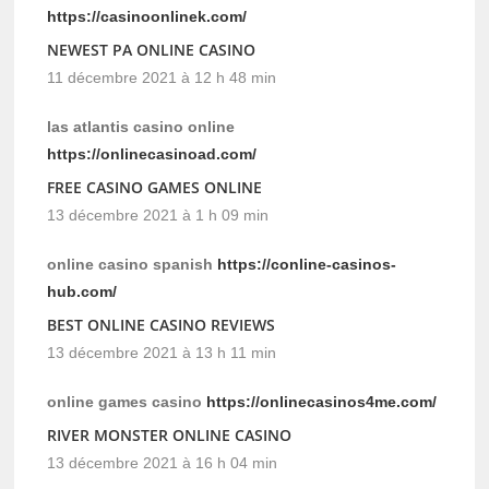
https://casinoonlinek.com/
NEWEST PA ONLINE CASINO
11 décembre 2021 à 12 h 48 min
las atlantis casino online
https://onlinecasinoad.com/
FREE CASINO GAMES ONLINE
13 décembre 2021 à 1 h 09 min
online casino spanish
https://conline-casinos-
hub.com/
BEST ONLINE CASINO REVIEWS
13 décembre 2021 à 13 h 11 min
online games casino
https://onlinecasinos4me.com/
RIVER MONSTER ONLINE CASINO
13 décembre 2021 à 16 h 04 min