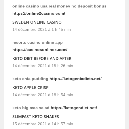
online casino usa real money no deposit bonus
https://online2casino.com/
SWEDEN ONLINE CASINO
14 décembre 2021 à 1 h 45 min
resorts casino online app
https://casinosonlinex.com/
KETO DIET BEFORE AND AFTER
14 décembre 2021 à 15 h 26 min
keto chia pudding
https://ketogenicdiets.net/
KETO APPLE CRISP
14 décembre 2021 à 18 h 54 min
keto big mac salad
https://ketogendiet.net/
SLIMFAST KETO SHAKES
15 décembre 2021 à 14 h 57 min