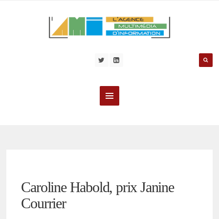
Caroline Habold, prix Janine
Courrier