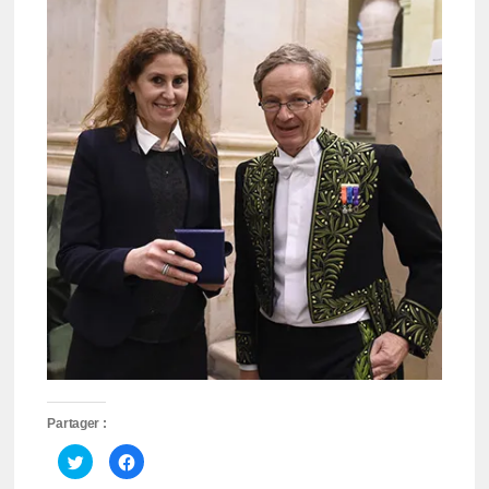
Partager :
Cliquez
Cliquez
pour
pour
partager
partager