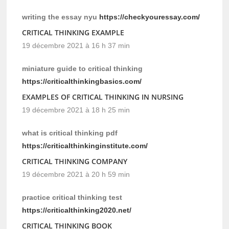
writing the essay nyu
https://checkyouressay.com/
CRITICAL THINKING EXAMPLE
19 décembre 2021 à 16 h 37 min
miniature guide to critical thinking
https://criticalthinkingbasics.com/
EXAMPLES OF CRITICAL THINKING IN NURSING
19 décembre 2021 à 18 h 25 min
what is critical thinking pdf
https://criticalthinkinginstitute.com/
CRITICAL THINKING COMPANY
19 décembre 2021 à 20 h 59 min
practice critical thinking test
https://criticalthinking2020.net/
CRITICAL THINKING BOOK