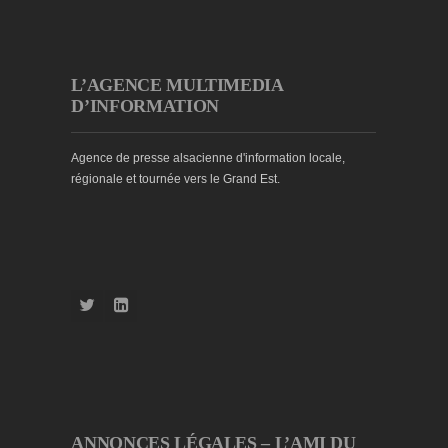
L’AGENCE MULTIMEDIA
D’INFORMATION
Agence de presse alsacienne d'information locale,
régionale et tournée vers le Grand Est.
ANNONCES LÉGALES – L’AMI DU