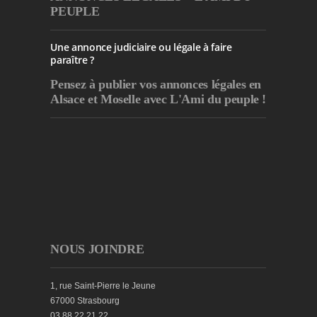
PEUPLE
Une annonce judiciaire ou légale à faire
paraître ?
Pensez à publier
vos annonces légales en
Alsace et Moselle avec L'Ami du peuple !
NOUS JOINDRE
1, rue Saint-Pierre le Jeune
67000 Strasbourg
03 88 22 21 22