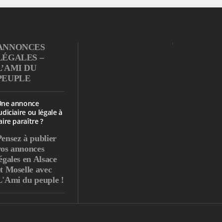
ANNONCES
LÉGALES –
L’AMI DU
PEUPLE
Une annonce
udiciaire ou légale à
aire paraître ?
Pensez à publier
vos annonces
égales en Alsace
et Moselle avec
L'Ami du peuple !