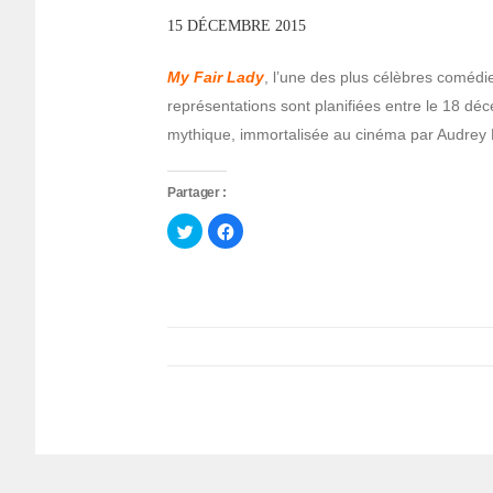
15 DÉCEMBRE 2015
My Fair Lady
, l’une des plus célèbres comédi
représentations sont planifiées entre le 18 d
mythique, immortalisée au cinéma par Audrey
Partager :
Cliquez
Cliquez
pour
pour
partager
partager
sur
sur
Twitter(ouvre
Facebook(ouvre
dans
dans
une
une
nouvelle
nouvelle
fenêtre)
fenêtre)