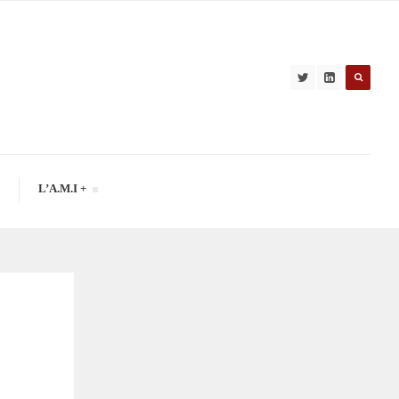
L’A.M.I +