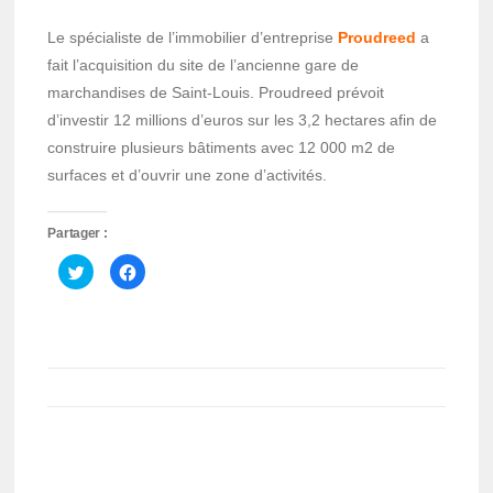
Le spécialiste de l’immobilier d’entreprise
Proudreed
a
fait l’acquisition du site de l’ancienne gare de
marchandises de Saint-Louis. Proudreed prévoit
d’investir 12 millions d’euros sur les 3,2 hectares afin de
construire plusieurs bâtiments avec 12 000 m2 de
surfaces et d’ouvrir une zone d’activités.
Partager :
Cliquez
Cliquez
pour
pour
partager
partager
sur
sur
Twitter(ouvre
Facebook(ouvre
dans
dans
une
une
nouvelle
nouvelle
fenêtre)
fenêtre)