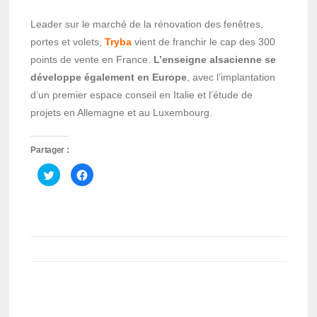
Leader sur le marché de la rénovation des fenêtres,
portes et volets,
Tryba
vient de franchir le cap des 300
points de vente en France.
L’enseigne alsacienne se
développe également en Europe
, avec l’implantation
d’un premier espace conseil en Italie et l’étude de
projets en Allemagne et au Luxembourg.
Partager :
Cliquez
Cliquez
pour
pour
partager
partager
sur
sur
Twitter(ouvre
Facebook(ouvre
dans
dans
une
une
nouvelle
nouvelle
fenêtre)
fenêtre)