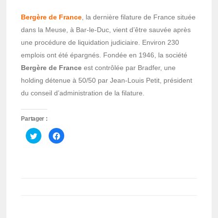
Bergère de Franc
e
, la dernière filature de France située
dans la Meuse, à Bar-le-Duc, vient d’être sauvée après
une procédure de liquidation judiciaire. Environ 230
emplois ont été épargnés. Fondée en 1946, la société
Bergère de France
est contrôlée par Bradfer, une
holding détenue à 50/50 par Jean-Louis Petit, président
du conseil d’administration de la filature.
Partager :
Cliquez
Cliquez
pour
pour
partager
partager
sur
sur
Twitter(ouvre
Facebook(ouvre
dans
dans
une
une
nouvelle
nouvelle
fenêtre)
fenêtre)