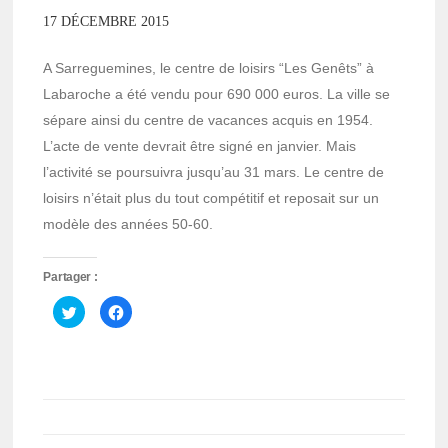
17 DÉCEMBRE 2015
A Sarreguemines, le centre de loisirs “Les Genêts” à
Labaroche a été vendu pour 690 000 euros. La ville se
sépare ainsi du centre de vacances acquis en 1954.
L’acte de vente devrait être signé en janvier. Mais
l’activité se poursuivra jusqu’au 31 mars. Le centre de
loisirs n’était plus du tout compétitif et reposait sur un
modèle des années 50-60.
Partager :
Cliquez
Cliquez
pour
pour
partager
partager
sur
sur
Twitter(ouvre
Facebook(ouvre
dans
dans
une
une
nouvelle
nouvelle
fenêtre)
fenêtre)