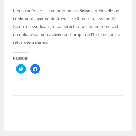
Les salariés de l’usine automobile
Smart
en Moselle ont
finalement accepté de travailler 39 heures, payées 37.
Selon les syndicats, le constructeur allemand menaçait
de délocaliser son activité en Europe de l’Est, en cas de
refus des salariés.
Partager :
Cliquez
Cliquez
pour
pour
partager
partager
sur
sur
Twitter(ouvre
Facebook(ouvre
dans
dans
une
une
nouvelle
nouvelle
fenêtre)
fenêtre)