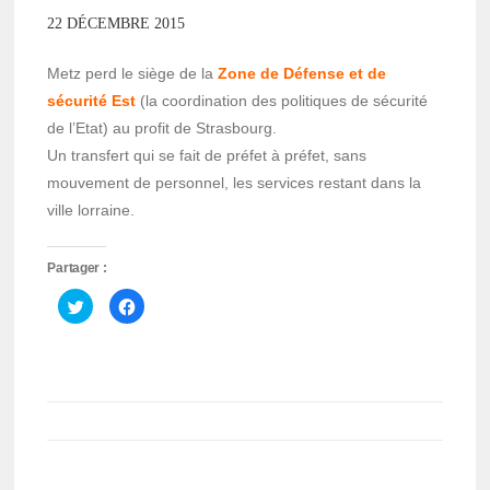
22 DÉCEMBRE 2015
Metz perd le siège de la
Zone de Défense et de
sécurité Est
(la coordination des politiques de sécurité
de l’Etat) au profit de Strasbourg.
Un transfert qui se fait de préfet à préfet, sans
mouvement de personnel, les services restant dans la
ville lorraine.
Partager :
Cliquez
Cliquez
pour
pour
partager
partager
sur
sur
Twitter(ouvre
Facebook(ouvre
dans
dans
une
une
nouvelle
nouvelle
fenêtre)
fenêtre)