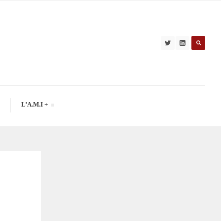
L’A.M.I +