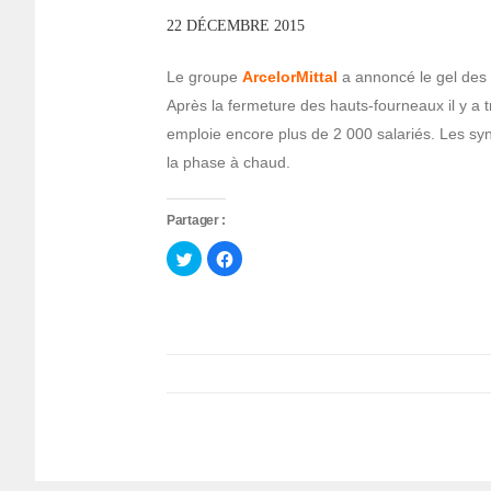
22 DÉCEMBRE 2015
Le groupe
ArcelorMittal
a annoncé le gel des 
Après la fermeture des hauts-fourneaux il y a tro
emploie encore plus de 2 000 salariés. Les sy
la phase à chaud.
Partager :
Cliquez
Cliquez
pour
pour
partager
partager
sur
sur
Twitter(ouvre
Facebook(ouvre
dans
dans
une
une
nouvelle
nouvelle
fenêtre)
fenêtre)