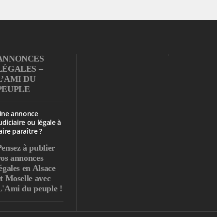
ANNONCES
LÉGALES –
L’AMI DU
PEUPLE
Une annonce
udiciaire ou légale à
aire paraître ?
Pensez à publier
vos annonces
égales en Alsace
et Moselle avec
L'Ami du peuple !