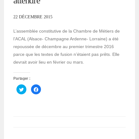
attendre
22 DÉCEMBRE 2015
L’assemblée constitutive de la Chambre de Métiers de
l’ACAL (Alsace- Champagne Ardenne- Lorraine) a été
repoussée de décembre au premier trimestre 2016
parce que les textes de fusion n’étaient pas prêts. Elle
devrait avoir lieu en février ou mars.
Partager :
Cliquez
Cliquez
pour
pour
partager
partager
sur
sur
Twitter(ouvre
Facebook(ouvre
dans
dans
une
une
nouvelle
nouvelle
fenêtre)
fenêtre)