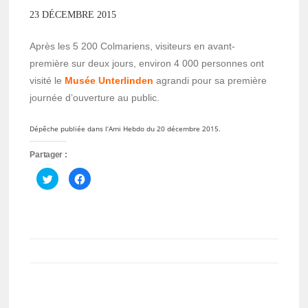
23 DÉCEMBRE 2015
Après les 5 200 Colmariens, visiteurs en avant-
première sur deux jours, environ 4 000 personnes ont
visité le
Musée Unterlinden
agrandi pour sa première
journée d’ouverture au public.
Dépêche publiée dans l’Ami Hebdo du 20 décembre 2015.
Partager :
Cliquez
Cliquez
pour
pour
partager
partager
sur
sur
Twitter(ouvre
Facebook(ouvre
dans
dans
une
une
nouvelle
nouvelle
fenêtre)
fenêtre)