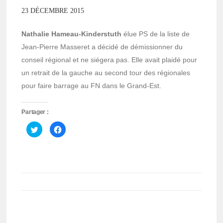
23 DÉCEMBRE 2015
Nathalie Hameau-Kinderstuth
élue PS de la liste de
Jean-Pierre Masseret a décidé de démissionner du
conseil régional et ne siégera pas. Elle avait plaidé pour
un retrait de la gauche au second tour des régionales
pour faire barrage au FN dans le Grand-Est.
Partager :
Cliquez
Cliquez
pour
pour
partager
partager
sur
sur
Twitter(ouvre
Facebook(ouvre
dans
dans
une
une
nouvelle
nouvelle
fenêtre)
fenêtre)