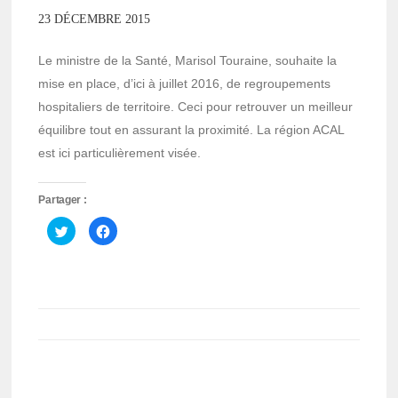
23 DÉCEMBRE 2015
Le ministre de la Santé, Marisol Touraine, souhaite la
mise en place, d’ici à juillet 2016, de regroupements
hospitaliers de territoire. Ceci pour retrouver un meilleur
équilibre tout en assurant la proximité. La région ACAL
est ici particulièrement visée.
Partager :
Cliquez
Cliquez
pour
pour
partager
partager
sur
sur
Twitter(ouvre
Facebook(ouvre
dans
dans
une
une
nouvelle
nouvelle
fenêtre)
fenêtre)