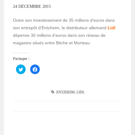
24 DÉCEMBRE 2015
Outre son investissement de 35 millions d’euros dans
son entrepôt d’Entzheim, le distributeur allemand
Lidl
dépense 30 millions d’euros dans son réseau de
magasins situés entre Bitche et Morteau.
Partager :
Cliquez
Cliquez
pour
pour
partager
partager
sur
sur
Twitter(ouvre
Facebook(ouvre
dans
dans
une
une
ENTZHEIM
,
LIDL
nouvelle
nouvelle
fenêtre)
fenêtre)