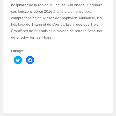
hospitalier de la région Mulhouse Sud Alsace. Il prendra
ses fonctions début 2016 à la tête d’un ensemble
comprenant les deux sites de l’hôpital de Mulhouse, les
hôpitaux de Thann et de Cernay, la clinique des Trois-
Frontières de St-Louis et la maison de retraite Scheurer
de Bitschwiller-les-Thann.
Partager :
Cliquez
Cliquez
pour
pour
partager
partager
sur
sur
Twitter(ouvre
Facebook(ouvre
dans
dans
une
une
nouvelle
nouvelle
fenêtre)
fenêtre)