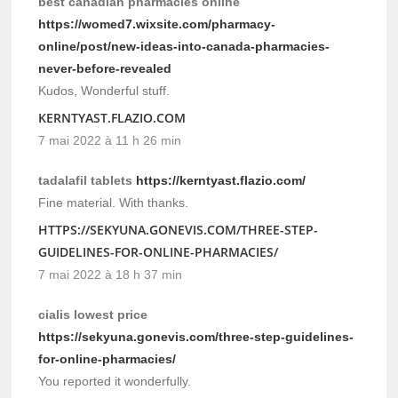
best canadian pharmacies online
https://womed7.wixsite.com/pharmacy-
online/post/new-ideas-into-canada-pharmacies-
never-before-revealed
Kudos, Wonderful stuff.
KERNTYAST.FLAZIO.COM
7 mai 2022 à 11 h 26 min
tadalafil tablets
https://kerntyast.flazio.com/
Fine material. With thanks.
HTTPS://SEKYUNA.GONEVIS.COM/THREE-STEP-
GUIDELINES-FOR-ONLINE-PHARMACIES/
7 mai 2022 à 18 h 37 min
cialis lowest price
https://sekyuna.gonevis.com/three-step-guidelines-
for-online-pharmacies/
You reported it wonderfully.