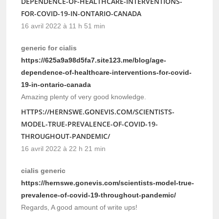
DEPENDENCE-OF-HEALTHCARE-INTERVENTIONS-
FOR-COVID-19-IN-ONTARIO-CANADA
16 avril 2022 à 11 h 51 min
generic for cialis
https://625a9a98d5fa7.site123.me/blog/age-
dependence-of-healthcare-interventions-for-covid-
19-in-ontario-canada
Amazing plenty of very good knowledge.
HTTPS://HERNSWE.GONEVIS.COM/SCIENTISTS-
MODEL-TRUE-PREVALENCE-OF-COVID-19-
THROUGHOUT-PANDEMIC/
16 avril 2022 à 22 h 21 min
cialis generic
https://hernswe.gonevis.com/scientists-model-true-
prevalence-of-covid-19-throughout-pandemic/
Regards, A good amount of write ups!