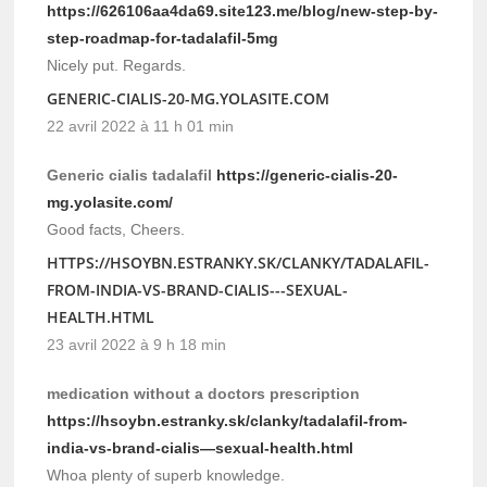
https://626106aa4da69.site123.me/blog/new-step-by-
step-roadmap-for-tadalafil-5mg
Nicely put. Regards.
GENERIC-CIALIS-20-MG.YOLASITE.COM
22 avril 2022 à 11 h 01 min
Generic cialis tadalafil
https://generic-cialis-20-
mg.yolasite.com/
Good facts, Cheers.
HTTPS://HSOYBN.ESTRANKY.SK/CLANKY/TADALAFIL-
FROM-INDIA-VS-BRAND-CIALIS---SEXUAL-
HEALTH.HTML
23 avril 2022 à 9 h 18 min
medication without a doctors prescription
https://hsoybn.estranky.sk/clanky/tadalafil-from-
india-vs-brand-cialis—sexual-health.html
Whoa plenty of superb knowledge.