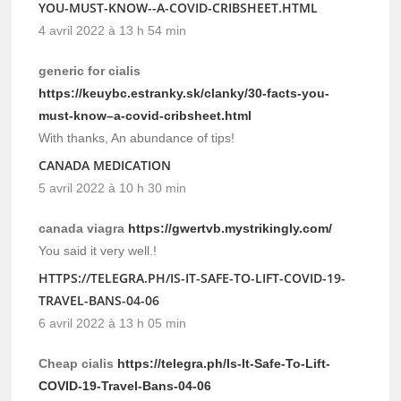
YOU-MUST-KNOW--A-COVID-CRIBSHEET.HTML
4 avril 2022 à 13 h 54 min
generic for cialis
https://keuybc.estranky.sk/clanky/30-facts-you-
must-know–a-covid-cribsheet.html
With thanks, An abundance of tips!
CANADA MEDICATION
5 avril 2022 à 10 h 30 min
canada viagra
https://gwertvb.mystrikingly.com/
You said it very well.!
HTTPS://TELEGRA.PH/IS-IT-SAFE-TO-LIFT-COVID-19-
TRAVEL-BANS-04-06
6 avril 2022 à 13 h 05 min
Cheap cialis
https://telegra.ph/Is-It-Safe-To-Lift-
COVID-19-Travel-Bans-04-06