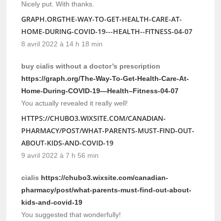
Nicely put. With thanks.
GRAPH.ORGTHE-WAY-TO-GET-HEALTH-CARE-AT-
HOME-DURING-COVID-19---HEALTH--FITNESS-04-07
8 avril 2022 à 14 h 18 min
buy cialis without a doctor’s prescription
https://graph.org/The-Way-To-Get-Health-Care-At-
Home-During-COVID-19—Health–Fitness-04-07
You actually revealed it really well!
HTTPS://CHUBO3.WIXSITE.COM/CANADIAN-
PHARMACY/POST/WHAT-PARENTS-MUST-FIND-OUT-
ABOUT-KIDS-AND-COVID-19
9 avril 2022 à 7 h 56 min
cialis
https://chubo3.wixsite.com/canadian-
pharmacy/post/what-parents-must-find-out-about-
kids-and-covid-19
You suggested that wonderfully!