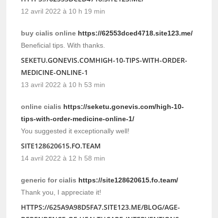
12 avril 2022 à 10 h 19 min
buy cialis online
https://62553dced4718.site123.me/
Beneficial tips. With thanks.
SEKETU.GONEVIS.COMHIGH-10-TIPS-WITH-ORDER-
MEDICINE-ONLINE-1
13 avril 2022 à 10 h 53 min
online cialis
https://seketu.gonevis.com/high-10-
tips-with-order-medicine-online-1/
You suggested it exceptionally well!
SITE128620615.FO.TEAM
14 avril 2022 à 12 h 58 min
generic for cialis
https://site128620615.fo.team/
Thank you, I appreciate it!
HTTPS://625A9A98D5FA7.SITE123.ME/BLOG/AGE-