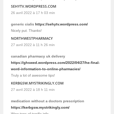
SEHYTV.WORDPRESS.COM
26 avril 2022 à 17 h 03 min
generic cialis
https://sehytv.wordpress.com/
Nicely put. Thanks!
NORTHWESTPHARMACY
27 avril 2022 à 11 h 26 min
canadian pharmacy uk delivery
https://ghswed.wordpress.com/2022/04/27/he-final-
word-information-to-online-pharmacies/
Truly a lot of awesome tips!
KERBGSW.MYSTRIKINGLY.COM
27 avril 2022 à 18 h 11 min
medication without a doctors prescription
https://kerbgsw.mystrikingly.com/
Wow tons of terrific info.