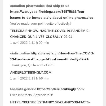
canadian pharmacies that ship to us
https://weruybsd.fireblogz.com/39575666/four-
issues-to-do-immediately-about-online-pharmacies
You’ve made your point quite effectively.!
TELEGRA.PHHOW-HAS-THE-COVID-19-PANDEMIC-
CHANGED-OUR-LIVES-GLOBALLY-02-24
1 avril 2022 à 11 h 00 min
cialis online
https://telegra.ph/How-Has-The-COVID-
19-Pandemic-Changed-Our-Lives-Globally-02-24
Thank you, Quite a lot of info!
ANDERE.STRIKINGLY.COM
1 avril 2022 à 19 h 56 min
tadalafil generic
https://andere.strikingly.com/
Excellent facts. Appreciate it!
HTTPS://KEUYBC.ESTRANKY.SK/CLANKY/30-FACTS-