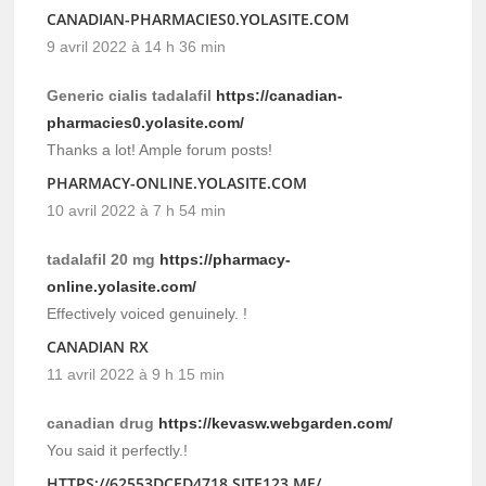
CANADIAN-PHARMACIES0.YOLASITE.COM
9 avril 2022 à 14 h 36 min
Generic cialis tadalafil
https://canadian-
pharmacies0.yolasite.com/
Thanks a lot! Ample forum posts!
PHARMACY-ONLINE.YOLASITE.COM
10 avril 2022 à 7 h 54 min
tadalafil 20 mg
https://pharmacy-
online.yolasite.com/
Effectively voiced genuinely. !
CANADIAN RX
11 avril 2022 à 9 h 15 min
canadian drug
https://kevasw.webgarden.com/
You said it perfectly.!
HTTPS://62553DCED4718.SITE123.ME/