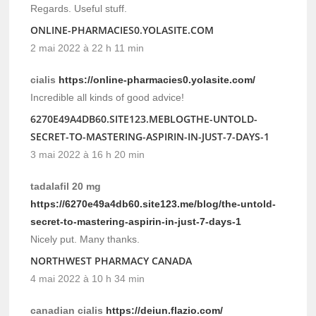
Regards. Useful stuff.
ONLINE-PHARMACIES0.YOLASITE.COM
2 mai 2022 à 22 h 11 min
cialis
https://online-pharmacies0.yolasite.com/
Incredible all kinds of good advice!
6270E49A4DB60.SITE123.MEBLOGTHE-UNTOLD-
SECRET-TO-MASTERING-ASPIRIN-IN-JUST-7-DAYS-1
3 mai 2022 à 16 h 20 min
tadalafil 20 mg
https://6270e49a4db60.site123.me/blog/the-untold-
secret-to-mastering-aspirin-in-just-7-days-1
Nicely put. Many thanks.
NORTHWEST PHARMACY CANADA
4 mai 2022 à 10 h 34 min
canadian cialis
https://deiun.flazio.com/