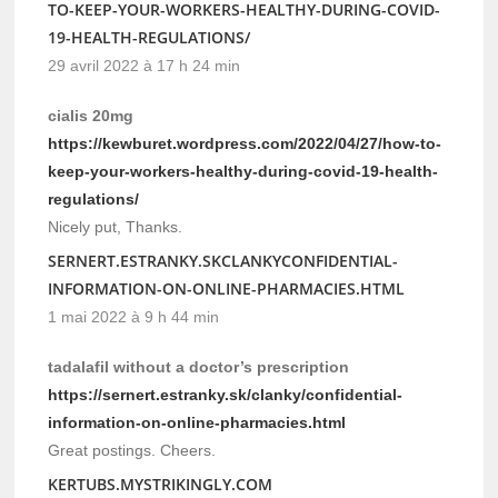
TO-KEEP-YOUR-WORKERS-HEALTHY-DURING-COVID-
19-HEALTH-REGULATIONS/
29 avril 2022 à 17 h 24 min
cialis 20mg
https://kewburet.wordpress.com/2022/04/27/how-to-
keep-your-workers-healthy-during-covid-19-health-
regulations/
Nicely put, Thanks.
SERNERT.ESTRANKY.SKCLANKYCONFIDENTIAL-
INFORMATION-ON-ONLINE-PHARMACIES.HTML
1 mai 2022 à 9 h 44 min
tadalafil without a doctor’s prescription
https://sernert.estranky.sk/clanky/confidential-
information-on-online-pharmacies.html
Great postings. Cheers.
KERTUBS.MYSTRIKINGLY.COM