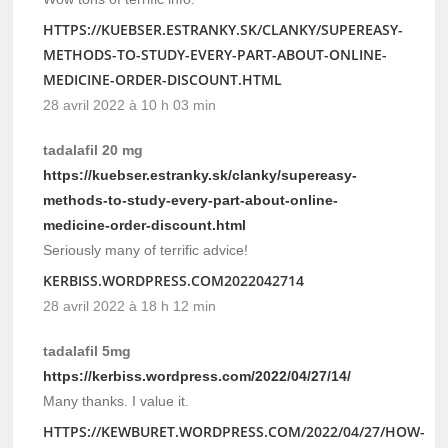
HTTPS://KUEBSER.ESTRANKY.SK/CLANKY/SUPEREASY-
METHODS-TO-STUDY-EVERY-PART-ABOUT-ONLINE-
MEDICINE-ORDER-DISCOUNT.HTML
28 avril 2022 à 10 h 03 min
tadalafil 20 mg
https://kuebser.estranky.sk/clanky/supereasy-
methods-to-study-every-part-about-online-
medicine-order-discount.html
Seriously many of terrific advice!
KERBISS.WORDPRESS.COM2022042714
28 avril 2022 à 18 h 12 min
tadalafil 5mg
https://kerbiss.wordpress.com/2022/04/27/14/
Many thanks. I value it.
HTTPS://KEWBURET.WORDPRESS.COM/2022/04/27/HOW-