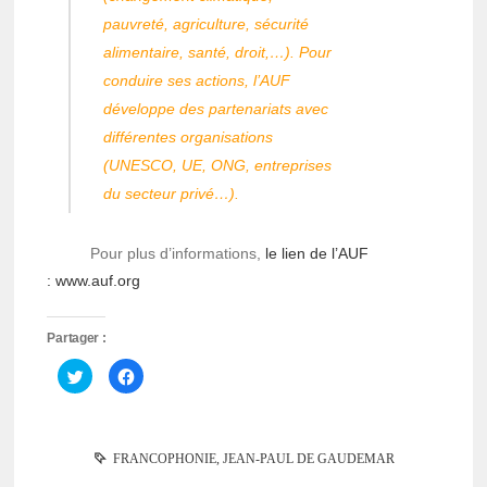
pauvreté, agriculture, sécurité
alimentaire, santé, droit,…). Pour
conduire ses actions, l’AUF
développe des partenariats avec
différentes organisations
(UNESCO, UE, ONG, entreprises
du secteur privé…).
Pour plus d’informations,
le lien de l’AUF
: www.auf.org
Partager :
Cliquez
Cliquez
pour
pour
partager
partager
sur
sur
Twitter(ouvre
Facebook(ouvre
dans
dans
une
une
FRANCOPHONIE
,
JEAN-PAUL DE GAUDEMAR
nouvelle
nouvelle
fenêtre)
fenêtre)