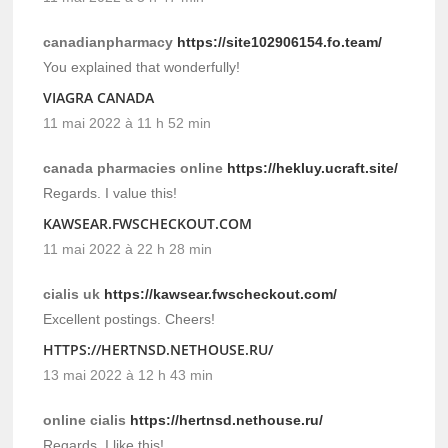
canadianpharmacy
https://site102906154.fo.team/
You explained that wonderfully!
VIAGRA CANADA
11 mai 2022 à 11 h 52 min
canada pharmacies online
https://hekluy.ucraft.site/
Regards. I value this!
KAWSEAR.FWSCHECKOUT.COM
11 mai 2022 à 22 h 28 min
cialis uk
https://kawsear.fwscheckout.com/
Excellent postings. Cheers!
HTTPS://HERTNSD.NETHOUSE.RU/
13 mai 2022 à 12 h 43 min
online cialis
https://hertnsd.nethouse.ru/
Regards. I like this!