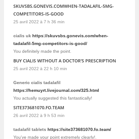
SKUVSBS.GONEVIS.COMWHEN-TADALAFIL-5MG-
COMPETITORS-IS-GOOD
25 avril 2022 à 7 h 36 min
cialis uk
https://skuvsbs.gonevis.com/when-
tadalafil-5mg-competitors-is-good/
You definitely made the point.
BUY CIALIS WITHOUT A DOCTOR'S PRESCRIPTION
25 avril 2022 à 22 h 10 min
Generic cialis tadalafil
https://hemuyrt.livejournal.com/325.html
You actually suggested this fantastically!
SITE373681070.FO.TEAM
26 avril 2022 à 9 h 53 min
tadalafil tablets
https://site373681070.fo.team/
You’ve made your point extremely clearly!.