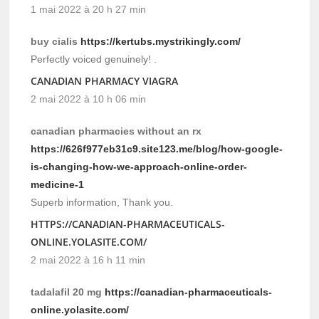
1 mai 2022 à 20 h 27 min
buy cialis
https://kertubs.mystrikingly.com/
Perfectly voiced genuinely! .
CANADIAN PHARMACY VIAGRA
2 mai 2022 à 10 h 06 min
canadian pharmacies without an rx
https://626f977eb31c9.site123.me/blog/how-google-
is-changing-how-we-approach-online-order-
medicine-1
Superb information, Thank you.
HTTPS://CANADIAN-PHARMACEUTICALS-
ONLINE.YOLASITE.COM/
2 mai 2022 à 16 h 11 min
tadalafil 20 mg
https://canadian-pharmaceuticals-
online.yolasite.com/