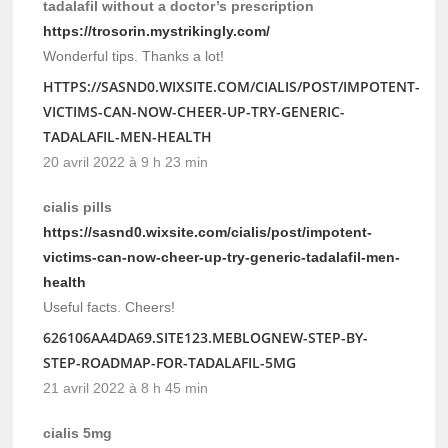
tadalafil without a doctor’s prescription
https://trosorin.mystrikingly.com/
Wonderful tips. Thanks a lot!
HTTPS://SASND0.WIXSITE.COM/CIALIS/POST/IMPOTENT-
VICTIMS-CAN-NOW-CHEER-UP-TRY-GENERIC-
TADALAFIL-MEN-HEALTH
20 avril 2022 à 9 h 23 min
cialis pills
https://sasnd0.wixsite.com/cialis/post/impotent-
victims-can-now-cheer-up-try-generic-tadalafil-men-
health
Useful facts. Cheers!
626106AA4DA69.SITE123.MEBLOGNEW-STEP-BY-
STEP-ROADMAP-FOR-TADALAFIL-5MG
21 avril 2022 à 8 h 45 min
cialis 5mg