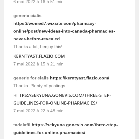
6 mai 2022 à 16 h 51 min
generic cialis
https://womed7.wixsite.com/pharmacy-
online/post/new-ideas-into-canada-pharmacies-
never-before-revealed
Thanks a lot, I enjoy this!
KERNTYAST.FLAZIO.COM
7 mai 2022 à 15 h 21 min
generic for cialis
https://kerntyast.flazio.com/
Thanks. Plenty of postings.
HTTPS://SEKYUNA.GONEVIS.COM/THREE-STEP-
GUIDELINES-FOR-ONLINE-PHARMACIES/
7 mai 2022 à 22 h 48 min
tadalafil
https://sekyuna.gonevis.com/three-step-
guidelines-for-online-pharmacies/