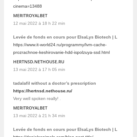
cinema=13488
MERITROYALBET
12 mai 2022 à 18 h 22 min
Levée de fonds en cours pour ElsaLys Biotech | L
https://www.it-world24.ru/programmy/lvm-cache-
prozrachnoe-keshirovanie-hdd-ispolzuya-ssd.html
HERTNSD.NETHOUSE.RU
13 mai 2022 à 17 h 05 min
tadalafil without a doctor’s prescription
https://hertnsd.nethouse.ru/
Very well spoken really! .
MERITROYALBET
13 mai 2022 à 21 h 34 min
Levée de fonds en cours pour ElsaLys Biotech | L
https://danielsanimals.com/blog-post-title/