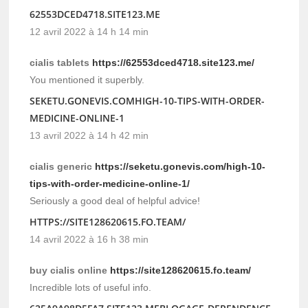
62553DCED4718.SITE123.ME
12 avril 2022 à 14 h 14 min
cialis tablets
https://62553dced4718.site123.me/
You mentioned it superbly.
SEKETU.GONEVIS.COMHIGH-10-TIPS-WITH-ORDER-
MEDICINE-ONLINE-1
13 avril 2022 à 14 h 42 min
cialis generic
https://seketu.gonevis.com/high-10-
tips-with-order-medicine-online-1/
Seriously a good deal of helpful advice!
HTTPS://SITE128620615.FO.TEAM/
14 avril 2022 à 16 h 38 min
buy cialis online
https://site128620615.fo.team/
Incredible lots of useful info.