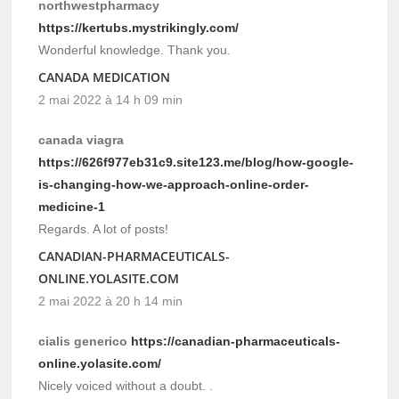
northwestpharmacy
https://kertubs.mystrikingly.com/
Wonderful knowledge. Thank you.
CANADA MEDICATION
2 mai 2022 à 14 h 09 min
canada viagra
https://626f977eb31c9.site123.me/blog/how-google-
is-changing-how-we-approach-online-order-
medicine-1
Regards. A lot of posts!
CANADIAN-PHARMACEUTICALS-
ONLINE.YOLASITE.COM
2 mai 2022 à 20 h 14 min
cialis generico
https://canadian-pharmaceuticals-
online.yolasite.com/
Nicely voiced without a doubt. .