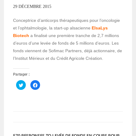
29 DÉCEMBRE 2015
Conceptrice d’anticorps thérapeutiques pour l’oncologie
et l’ophtalmologie, la start-up alsacienne
ElsaLys
Biotech
a finalisé une première tranche de 2,7 millions
d’euros d’une levée de fonds de 5 millions d’euros. Les
fonds viennent de Sofimac Partners, déjà actionnaire, de
l’Institut Mérieux et du Crédit Agricole Création.
Partager :
Cliquez
Cliquez
pour
pour
partager
partager
sur
sur
Twitter(ouvre
Facebook(ouvre
dans
dans
une
une
nouvelle
nouvelle
fenêtre)
fenêtre)
570 RESPONSES TO LEVÉE DE FONDS EN COURS POUR