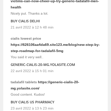
victims-can-now-cheer-up-try-generic-tadalafil-men-
health
Nicely put. Thanks a lot.
BUY CIALIS DELHI
21 avril 2022 à 12 h 48 min
cialis lowest price
https://626106aa4da69.site123.me/blog/new-step-by-
step-roadmap-for-tadalafil-5mg
You said it very well..
GENERIC-CIALIS-20-MG.YOLASITE.COM
22 avril 2022 à 15 h 01 min
tadalafil tablets
https://generic-cialis-20-
mg.yolasite.com/
Good content. Kudos!
BUY CIALIS US PHARMACY
23 avril 2022 à 13 h 23 min