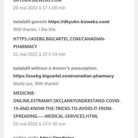
20 mai 2022 à 17 h 06 min
tadalafil generic
https://dkyubn.bizwebs.com/
With thanks, I like this.
HTTPS://ASEBG.BIGCARTEL.COM/CANADIAN-
PHARMACY
21 mai 2022 à 10 h 14 min
tadalafil without a doctor’s prescription
https://asebg.bigcartel.com/canadian-pharmacy
Nicely put, With thanks!
MEDICINE-
ONLINE.ESTRANKY.SKCLANKYUNDERSTAND-COVID-
19-AND-KNOW-THE-TRICKS-TO-AVOID-IT-FROM-
SPREADING-----MEDICAL-SERVICES.HTML
22 mai 2022 à 13 h 30 min
online cialis
https://medicine-