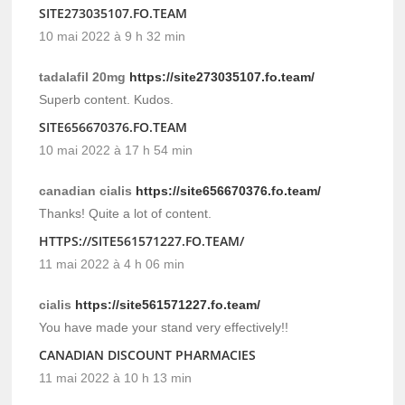
SITE273035107.FO.TEAM
10 mai 2022 à 9 h 32 min
tadalafil 20mg
https://site273035107.fo.team/
Superb content. Kudos.
SITE656670376.FO.TEAM
10 mai 2022 à 17 h 54 min
canadian cialis
https://site656670376.fo.team/
Thanks! Quite a lot of content.
HTTPS://SITE561571227.FO.TEAM/
11 mai 2022 à 4 h 06 min
cialis
https://site561571227.fo.team/
You have made your stand very effectively!!
CANADIAN DISCOUNT PHARMACIES
11 mai 2022 à 10 h 13 min