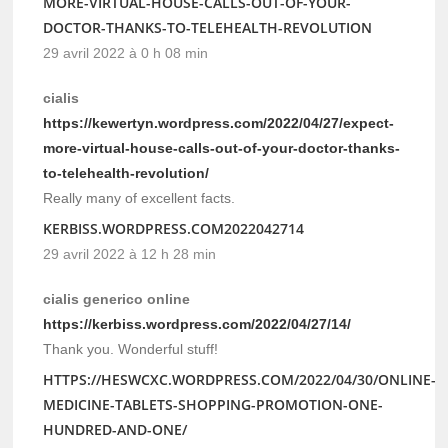
MORE-VIRTUAL-HOUSE-CALLS-OUT-OF-YOUR-
DOCTOR-THANKS-TO-TELEHEALTH-REVOLUTION
29 avril 2022 à 0 h 08 min
cialis
https://kewertyn.wordpress.com/2022/04/27/expect-
more-virtual-house-calls-out-of-your-doctor-thanks-
to-telehealth-revolution/
Really many of excellent facts.
KERBISS.WORDPRESS.COM2022042714
29 avril 2022 à 12 h 28 min
cialis generico online
https://kerbiss.wordpress.com/2022/04/27/14/
Thank you. Wonderful stuff!
HTTPS://HESWCXC.WORDPRESS.COM/2022/04/30/ONLINE-
MEDICINE-TABLETS-SHOPPING-PROMOTION-ONE-
HUNDRED-AND-ONE/