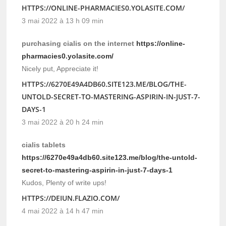
HTTPS://ONLINE-PHARMACIES0.YOLASITE.COM/
3 mai 2022 à 13 h 09 min
purchasing cialis on the internet
https://online-
pharmacies0.yolasite.com/
Nicely put, Appreciate it!
HTTPS://6270E49A4DB60.SITE123.ME/BLOG/THE-
UNTOLD-SECRET-TO-MASTERING-ASPIRIN-IN-JUST-7-
DAYS-1
3 mai 2022 à 20 h 24 min
cialis tablets
https://6270e49a4db60.site123.me/blog/the-untold-
secret-to-mastering-aspirin-in-just-7-days-1
Kudos, Plenty of write ups!
HTTPS://DEIUN.FLAZIO.COM/
4 mai 2022 à 14 h 47 min