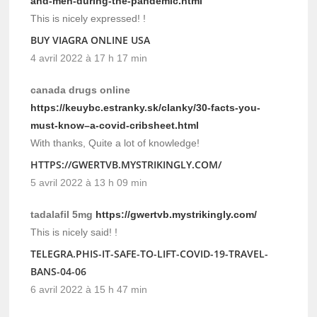
and-men-during-the-pandemic.html
This is nicely expressed! !
BUY VIAGRA ONLINE USA
4 avril 2022 à 17 h 17 min
canada drugs online
https://keuybc.estranky.sk/clanky/30-facts-you-
must-know–a-covid-cribsheet.html
With thanks, Quite a lot of knowledge!
HTTPS://GWERTVB.MYSTRIKINGLY.COM/
5 avril 2022 à 13 h 09 min
tadalafil 5mg
https://gwertvb.mystrikingly.com/
This is nicely said! !
TELEGRA.PHIS-IT-SAFE-TO-LIFT-COVID-19-TRAVEL-
BANS-04-06
6 avril 2022 à 15 h 47 min