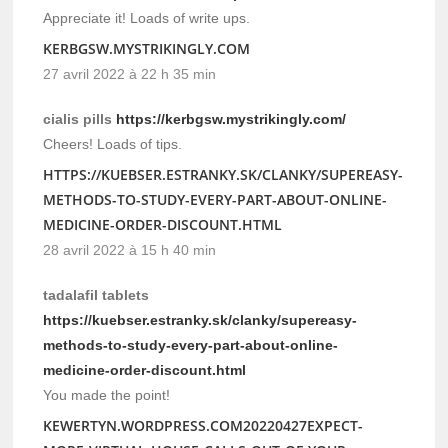
Appreciate it! Loads of write ups.
KERBGSW.MYSTRIKINGLY.COM
27 avril 2022 à 22 h 35 min
cialis pills
https://kerbgsw.mystrikingly.com/
Cheers! Loads of tips.
HTTPS://KUEBSER.ESTRANKY.SK/CLANKY/SUPEREASY-
METHODS-TO-STUDY-EVERY-PART-ABOUT-ONLINE-
MEDICINE-ORDER-DISCOUNT.HTML
28 avril 2022 à 15 h 40 min
tadalafil tablets
https://kuebser.estranky.sk/clanky/supereasy-
methods-to-study-every-part-about-online-
medicine-order-discount.html
You made the point!
KEWERTYN.WORDPRESS.COM20220427EXPECT-