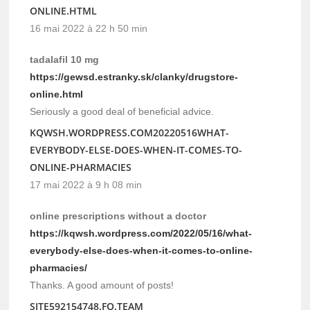
ONLINE.HTML
16 mai 2022 à 22 h 50 min
tadalafil 10 mg
https://gewsd.estranky.sk/clanky/drugstore-
online.html
Seriously a good deal of beneficial advice.
KQWSH.WORDPRESS.COM20220516WHAT-
EVERYBODY-ELSE-DOES-WHEN-IT-COMES-TO-
ONLINE-PHARMACIES
17 mai 2022 à 9 h 08 min
online prescriptions without a doctor
https://kqwsh.wordpress.com/2022/05/16/what-
everybody-else-does-when-it-comes-to-online-
pharmacies/
Thanks. A good amount of posts!
SITE592154748.FO.TEAM