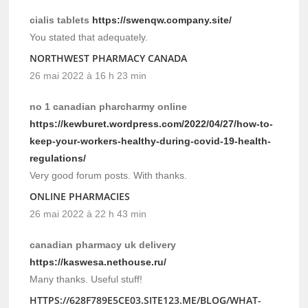
cialis tablets
https://swenqw.company.site/
You stated that adequately.
NORTHWEST PHARMACY CANADA
26 mai 2022 à 16 h 23 min
no 1 canadian pharcharmy online
https://kewburet.wordpress.com/2022/04/27/how-to-
keep-your-workers-healthy-during-covid-19-health-
regulations/
Very good forum posts. With thanks.
ONLINE PHARMACIES
26 mai 2022 à 22 h 43 min
canadian pharmacy uk delivery
https://kaswesa.nethouse.ru/
Many thanks. Useful stuff!
HTTPS://628F789E5CE03.SITE123.ME/BLOG/WHAT-