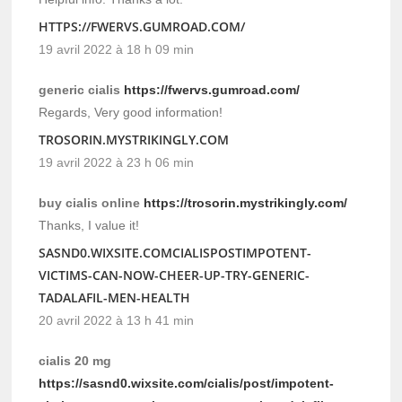
HTTPS://FWERVS.GUMROAD.COM/
19 avril 2022 à 18 h 09 min
generic cialis
https://fwervs.gumroad.com/
Regards, Very good information!
TROSORIN.MYSTRIKINGLY.COM
19 avril 2022 à 23 h 06 min
buy cialis online
https://trosorin.mystrikingly.com/
Thanks, I value it!
SASND0.WIXSITE.COMCIALISPOSTIMPOTENT-
VICTIMS-CAN-NOW-CHEER-UP-TRY-GENERIC-
TADALAFIL-MEN-HEALTH
20 avril 2022 à 13 h 41 min
cialis 20 mg
https://sasnd0.wixsite.com/cialis/post/impotent-