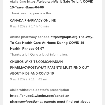
cialis 5mg
https://telegra.ph/Is-It-Safe-To-Lift-COVID-
19-Travel-Bans-04-06
Thank you. I appreciate this.
CANADA PHARMACY ONLINE
8 avril 2022 à 17 h 40 min
online pharmacy canada
https://graph.org/The-Way-
To-Get-Health-Care-At-Home-During-COVID-19—
Health–Fitness-04-07
Thanks a lot! Quite a lot of information.
CHUBO3.WIXSITE.COMCANADIAN-
PHARMACYPOSTWHAT-PARENTS-MUST-FIND-OUT-
ABOUT-KIDS-AND-COVID-19
9 avril 2022 à 11 h 42 min
cialis without a doctor’s prescription
https://chubo3.wixsite.com/canadian-
pharmacy/post/what-parents-must-find-out-about-