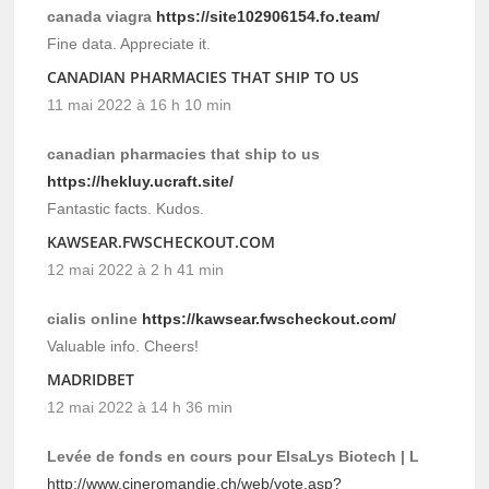
canada viagra
https://site102906154.fo.team/
Fine data. Appreciate it.
CANADIAN PHARMACIES THAT SHIP TO US
11 mai 2022 à 16 h 10 min
canadian pharmacies that ship to us
https://hekluy.ucraft.site/
Fantastic facts. Kudos.
KAWSEAR.FWSCHECKOUT.COM
12 mai 2022 à 2 h 41 min
cialis online
https://kawsear.fwscheckout.com/
Valuable info. Cheers!
MADRIDBET
12 mai 2022 à 14 h 36 min
Levée de fonds en cours pour ElsaLys Biotech | L
http://www.cineromandie.ch/web/vote.asp?