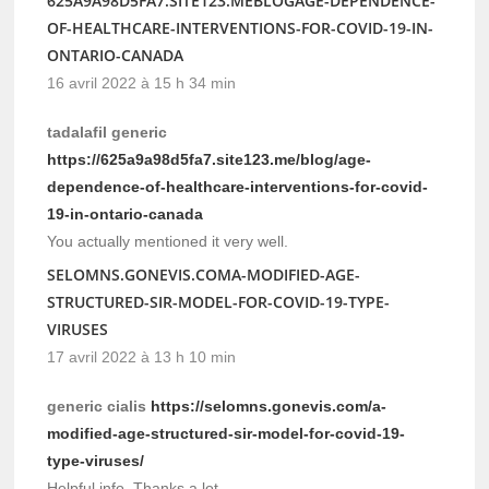
625A9A98D5FA7.SITE123.MEBLOGAGE-DEPENDENCE-
OF-HEALTHCARE-INTERVENTIONS-FOR-COVID-19-IN-
ONTARIO-CANADA
16 avril 2022 à 15 h 34 min
tadalafil generic
https://625a9a98d5fa7.site123.me/blog/age-
dependence-of-healthcare-interventions-for-covid-
19-in-ontario-canada
You actually mentioned it very well.
SELOMNS.GONEVIS.COMA-MODIFIED-AGE-
STRUCTURED-SIR-MODEL-FOR-COVID-19-TYPE-
VIRUSES
17 avril 2022 à 13 h 10 min
generic cialis
https://selomns.gonevis.com/a-
modified-age-structured-sir-model-for-covid-19-
type-viruses/
Helpful info. Thanks a lot.