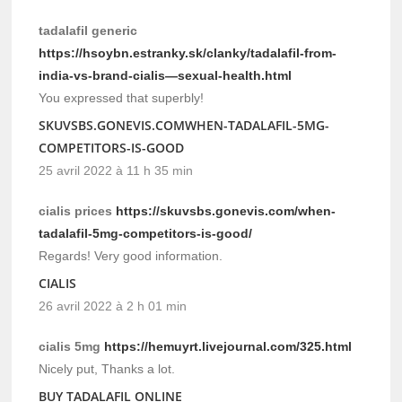
tadalafil generic
https://hsoybn.estranky.sk/clanky/tadalafil-from-
india-vs-brand-cialis—sexual-health.html
You expressed that superbly!
SKUVSBS.GONEVIS.COMWHEN-TADALAFIL-5MG-
COMPETITORS-IS-GOOD
25 avril 2022 à 11 h 35 min
cialis prices
https://skuvsbs.gonevis.com/when-
tadalafil-5mg-competitors-is-good/
Regards! Very good information.
CIALIS
26 avril 2022 à 2 h 01 min
cialis 5mg
https://hemuyrt.livejournal.com/325.html
Nicely put, Thanks a lot.
BUY TADALAFIL ONLINE