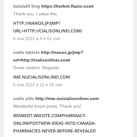
tadalafil 5mg
https://kerbnt.flazio.com/
Thank you. I value this.
HTTP://NANOS.JP/JMP?
URL=HTTP://CIALISONLINEI.COM/
6 mai 2022 à 0 h 51 min
cialis tablets
http://nanos.jp/jmp?
url=http://cialisonlinei.com/
Great content. Regards.
IME.NUCIALISONLINEI.COM
6 mai 2022 à 11 h 26 min
cialis pills
http://ime.nu/cialisonlinei.com
Wonderful forum posts, Thank you!
WOMED7.WIXSITE.COMPHARMACY-
ONLINEPOSTNEW-IDEAS-INTO-CANADA-
PHARMACIES-NEVER-BEFORE-REVEALED