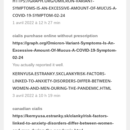
HTTPS://GRAPH.ORG/OMICRON-VARIANT-
SYMPTOMS-IS-AN-EXCESSIVE-AMOUNT-OF-MUCUS-A-
COVID-19-SYMPTOM-02-24
1 avril 2022 à 12 h 27 min
cialis purchase online without prescription
https://graph.org/Omicron-Variant-Symptoms-Is-An-
Excessive-Amount-Of-Mucus-A-COVID-19-Symptom-
02-24
You actually reported it well.
KERNYUSA.ESTRANKY.SKCLANKYRISK-FACTORS-
LINKED-TO-ANXIETY-DISORDERS-DIFFER-BETWEEN-
WOMEN-AND-MEN-DURING-THE-PANDEMIC.HTML
3 avril 2022 à 10 h 19 min
canadian cialis
https://kernyusa.estranky.sk/clanky/risk-factors-
linked-to-anxiety-disorders-differ-between-women-