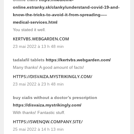
online.estranky.sk/clanky/understand-covid-19-and-
know-the-tricks-to-avoid-it-from-spreading—–
medical-services.html
You stated it well.
KERTVBS.WEBGARDEN.COM
23 mai 2022 à 13 h 48 min
tadalafil tablets
https://kertvbs.webgarden.com/
Many thanks! A good amount of facts!
HTTPS://DISVAIZA.MYSTRIKINGLY.COM/
23 mai 2022 à 23 h 48 min
buy cialis without a doctor’s prescription
https://disvaiza.mystrikingly.com/
With thanks! Fantastic stuff.
HTTPS://SWENQW.COMPANY.SITE/
25 mai 2022 à 14 h 13 min