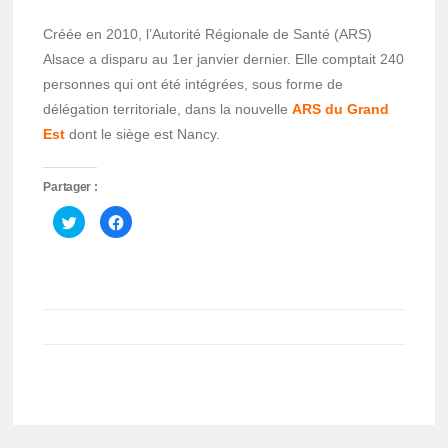
Créée en 2010, l’Autorité Régionale de Santé (ARS)
Alsace a disparu au 1er janvier dernier. Elle comptait 240
personnes qui ont été intégrées, sous forme de
délégation territoriale, dans la nouvelle
ARS du Grand
Est
dont le siège est Nancy.
Partager :
Cliquez
Cliquez
pour
pour
partager
partager
sur
sur
Twitter(ouvre
Facebook(ouvre
dans
dans
une
une
nouvelle
nouvelle
fenêtre)
fenêtre)