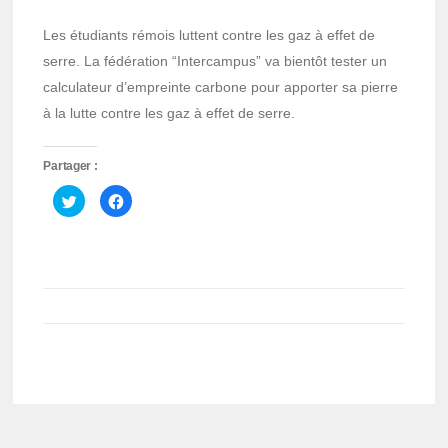
Les étudiants rémois luttent contre les gaz à effet de
serre. La fédération “Intercampus” va bientôt tester un
calculateur d’empreinte carbone pour apporter sa pierre
à la lutte contre les gaz à effet de serre.
Partager :
Cliquez
Cliquez
pour
pour
partager
partager
sur
sur
Twitter(ouvre
Facebook(ouvre
dans
dans
une
une
nouvelle
nouvelle
fenêtre)
fenêtre)