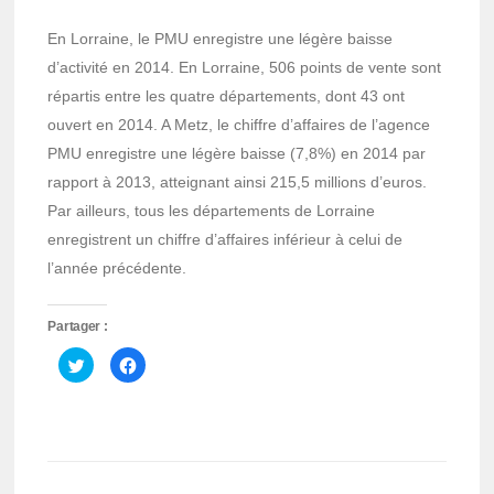
En Lorraine, le PMU enregistre une légère baisse
d’activité en 2014. En Lorraine, 506 points de vente sont
répartis entre les quatre départements, dont 43 ont
ouvert en 2014. ​A Metz, le chiffre d’affaires de l’agence
PMU enregistre une légère baisse (7,8%) en 2014 par
rapport à 2013, atteignant ainsi 215,5 millions d’euros.
Par ailleurs, tous les départements de Lorraine
enregistrent un chiffre d’affaires inférieur à celui de
l’année précédente.
Partager :
Cliquez
Cliquez
pour
pour
partager
partager
sur
sur
Twitter(ouvre
Facebook(ouvre
dans
dans
une
une
nouvelle
nouvelle
fenêtre)
fenêtre)