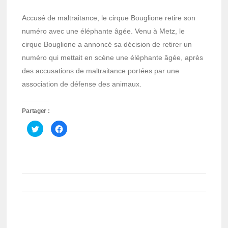
Accusé de maltraitance, le cirque Bouglione retire son
numéro avec une éléphante âgée. Venu à Metz, le
cirque Bouglione a annoncé sa décision de retirer un
numéro qui mettait en scène une éléphante âgée, après
des accusations de maltraitance portées par une
association de défense des animaux.
Partager :
Cliquez
Cliquez
pour
pour
partager
partager
sur
sur
Twitter(ouvre
Facebook(ouvre
dans
dans
une
une
nouvelle
nouvelle
fenêtre)
fenêtre)