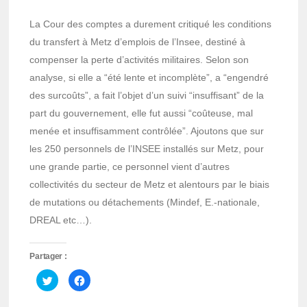
La Cour des comptes a durement critiqué les conditions
du transfert à Metz d’emplois de l’Insee, destiné à
compenser la perte d’activités militaires. Selon son
analyse, si elle a “été lente et incomplète”, a “engendré
des surcoûts”, a fait l’objet d’un suivi “insuffisant” de la
part du gouvernement, elle fut aussi “coûteuse, mal
menée et insuffisamment contrôlée”. Ajoutons que sur
les 250 personnels de l’INSEE installés sur Metz, pour
une grande partie, ce personnel vient d’autres
collectivités du secteur de Metz et alentours par le biais
de mutations ou détachements (Mindef, E.-nationale,
DREAL etc…).
Partager :
Cliquez
Cliquez
pour
pour
partager
partager
sur
sur