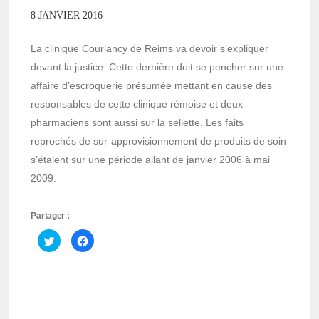
8 JANVIER 2016
La clinique Courlancy de Reims va devoir s’expliquer
devant la justice. Cette dernière doit se pencher sur une
affaire d’escroquerie présumée mettant en cause des
responsables de cette clinique rémoise et deux
pharmaciens sont aussi sur la sellette. Les faits
reprochés de sur-approvisionnement de produits de soin
s’étalent sur une période allant de janvier 2006 à mai
2009.
Partager :
Cliquez
Cliquez
pour
pour
partager
partager
sur
sur
Twitter(ouvre
Facebook(ouvre
dans
dans
une
une
nouvelle
nouvelle
fenêtre)
fenêtre)