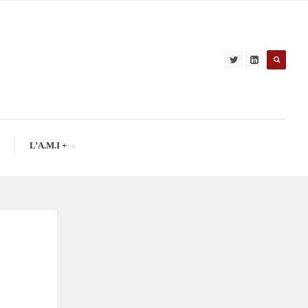
L’A.M.I +