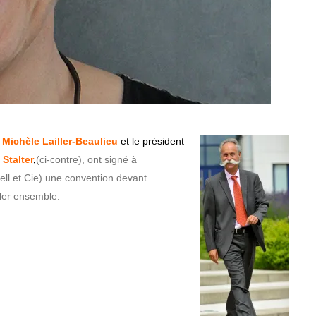
,
Michèle Lailler-Beaulieu
et le
président
Stalter
,
(ci-contre), ont signé à
ell et Cie) une convention devant
ller ensemble.