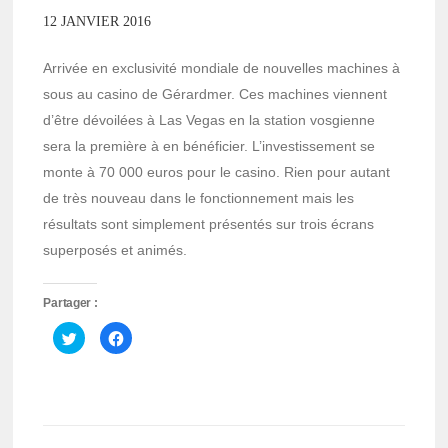
12 JANVIER 2016
Arrivée en exclusivité mondiale de nouvelles machines à
sous au casino de Gérardmer. Ces machines viennent
d’être dévoilées à Las Vegas en la station vosgienne
sera la première à en bénéficier. L’investissement se
monte à 70 000 euros pour le casino. Rien pour autant
de très nouveau dans le fonctionnement mais les
résultats sont simplement présentés sur trois écrans
superposés et animés.
Partager :
Cliquez
Cliquez
pour
pour
partager
partager
sur
sur
Twitter(ouvre
Facebook(ouvre
dans
dans
une
une
nouvelle
nouvelle
fenêtre)
fenêtre)