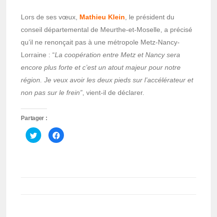
Lors de ses vœux,
Mathieu Klein
, le président du
conseil départemental de Meurthe-et-Moselle, a précisé
qu’il ne renonçait pas à une métropole Metz-Nancy-
Lorraine : “
La coopération entre Metz et Nancy sera
encore plus forte et c’est un atout majeur pour notre
région. Je veux avoir les deux pieds sur l’accélérateur et
non pas sur le frein”
, vient-il de déclarer.
Partager :
Cliquez
Cliquez
pour
pour
partager
partager
sur
sur
Twitter(ouvre
Facebook(ouvre
dans
dans
une
une
nouvelle
nouvelle
fenêtre)
fenêtre)