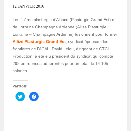
12 JANVIER 2016
Les filières plasturgie d’Alsace (Plasturgie Grand Est) et
de Lorraine Champagne Ardenne (Allizé Plasturgie
Lorraine – Champagne Ardenne) fusionnent pour former
Allizé Plasturgie Grand Est
, syndicat épousant les
frontières de l’ACAL. David Leleu, dirigeant de CTCI
Production, a été élu président du syndicat qui compte
298 entreprises adhérentes pour un total de 14 105
salariés.
Partager :
Cliquez
Cliquez
pour
pour
partager
partager
sur
sur
Twitter(ouvre
Facebook(ouvre
dans
dans
une
une
nouvelle
nouvelle
fenêtre)
fenêtre)