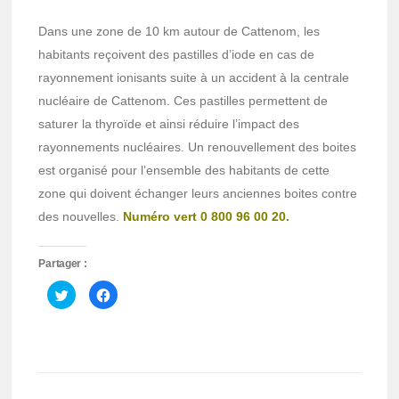
Dans une zone de 10 km autour de Cattenom, les
habitants reçoivent des pastilles d’iode en cas de
rayonnement ionisants suite à un accident à la centrale
nucléaire de Cattenom. Ces pastilles permettent de
saturer la thyroïde et ainsi réduire l’impact des
rayonnements nucléaires. Un renouvellement des boites
est organisé pour l’ensemble des habitants de cette
zone qui doivent échanger leurs anciennes boites contre
des nouvelles.
Numéro vert 0 800 96 00 20.
Partager :
Cliquez
Cliquez
pour
pour
partager
partager
sur
sur
Twitter(ouvre
Facebook(ouvre
dans
dans
une
une
nouvelle
nouvelle
fenêtre)
fenêtre)