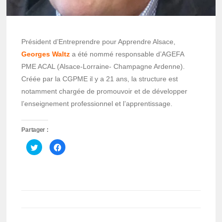
Président d’Entreprendre pour Apprendre Alsace,
Georges Waltz
a été nommé responsable d’AGEFA
PME ACAL (Alsace-Lorraine- Champagne Ardenne).
Créée par la CGPME il y a 21 ans, la structure est
notamment chargée de promouvoir et de développer
l’enseignement professionnel et l’apprentissage.
Partager :
Cliquez
Cliquez
pour
pour
partager
partager
sur
sur
Twitter(ouvre
Facebook(ouvre
dans
dans
une
une
nouvelle
nouvelle
fenêtre)
fenêtre)