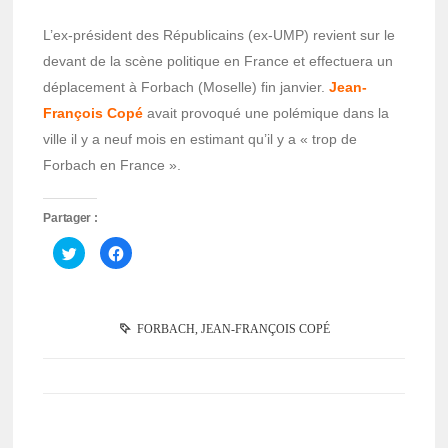
L’ex-président des Républicains (ex-UMP) revient sur le
devant de la scène politique en France et effectuera un
déplacement à Forbach (Moselle) fin janvier.
Jean-
François Copé
avait provoqué une polémique dans la
ville il y a neuf mois en estimant qu’il y a « trop de
Forbach en France ».
Partager :
Cliquez
Cliquez
pour
pour
partager
partager
sur
sur
Twitter(ouvre
Facebook(ouvre
dans
dans
une
une
FORBACH
,
JEAN-FRANÇOIS COPÉ
nouvelle
nouvelle
fenêtre)
fenêtre)