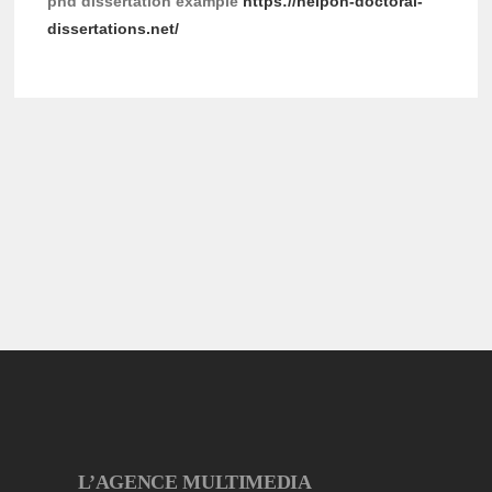
phd dissertation example
https://helpon-doctoral-
dissertations.net/
L’AGENCE MULTIMEDIA