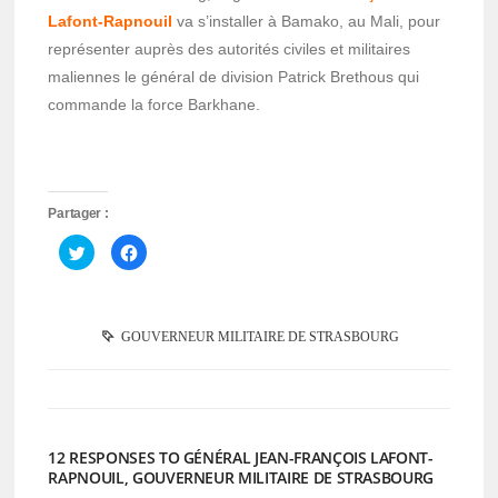
Lafont-Rapnouil
va s’installer à Bamako, au Mali, pour
représenter auprès des autorités civiles et militaires
maliennes le général de division Patrick Brethous qui
commande la force Barkhane.
Partager :
Cliquez
Cliquez
pour
pour
partager
partager
sur
sur
Twitter(ouvre
Facebook(ouvre
dans
dans
une
une
GOUVERNEUR MILITAIRE DE STRASBOURG
nouvelle
nouvelle
fenêtre)
fenêtre)
12 RESPONSES TO GÉNÉRAL JEAN-FRANÇOIS LAFONT-
RAPNOUIL, GOUVERNEUR MILITAIRE DE STRASBOURG