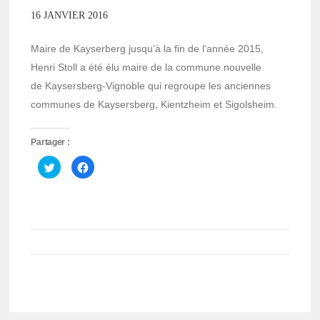
16 JANVIER 2016
Maire de Kayserberg jusqu’à la fin de l‘année 2015,
Henri Stoll a été élu maire de la commune nouvelle
de Kaysersberg-Vignoble qui regroupe les anciennes
communes de Kaysersberg, Kientzheim et Sigolsheim.
Partager :
Cliquez
Cliquez
pour
pour
partager
partager
sur
sur
Twitter(ouvre
Facebook(ouvre
dans
dans
une
une
nouvelle
nouvelle
fenêtre)
fenêtre)