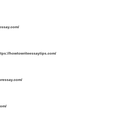
ressay.com/
ttps://howtowriteessaytips.com/
uressay.com/
com/