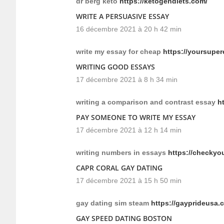
dr berg keto
https://ketogendiets.com/
WRITE A PERSUASIVE ESSAY
16 décembre 2021 à 20 h 42 min
write my essay for cheap
https://yoursupe
WRITING GOOD ESSAYS
17 décembre 2021 à 8 h 34 min
writing a comparison and contrast essay
h
PAY SOMEONE TO WRITE MY ESSAY
17 décembre 2021 à 12 h 14 min
writing numbers in essays
https://checkyo
CAPR CORAL GAY DATING
17 décembre 2021 à 15 h 50 min
gay dating sim steam
https://gayprideusa.
GAY SPEED DATING BOSTON