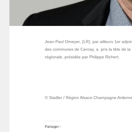
Jean-Paul Omeyer, (LR), par ailleurs 1er adjo
des communes de Cernay, a pris la tête de la
régionale, présidée par Philippe Richert.
© Stadler / Région Alsace Champagne Ardenne
Partager :