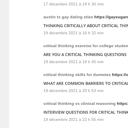
17 décembre 2021 à 19 h 30 min
austin tx gay dating sties
https://gaysugar
THINKING CRITICALLY ABOUT CRITICAL TH
19 décembre 2021 à 16 h 32 min
critical thinking exercise for college stude
ARE YOU A CRITICAL THINKING QUESTIONS
19 décembre 2021 à 18 h 45 min
critical thinking skills for dummies
https://
WHAT ARE COMMON BARRIERS TO CRITICA
19 décembre 2021 à 20 h 53 min
critical thinking vs clinical reasoning
https:
INTERVIEW QUESTIONS FOR CRITICAL THIN
19 décembre 2021 à 22 h 55 min