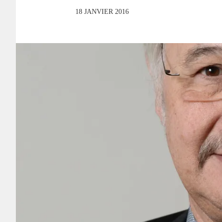
18 JANVIER 2016