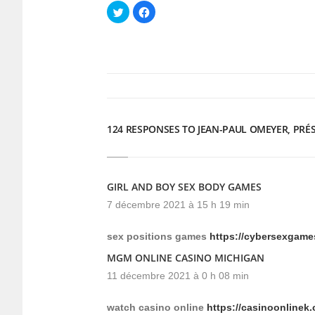
Cliquez
Cliquez
pour
pour
partager
partager
sur
sur
Twitter(ouvre
Facebook(ouvre
dans
dans
une
une
nouvelle
nouvelle
fenêtre)
fenêtre)
124 RESPONSES TO JEAN-PAUL OMEYER, PRÉ
GIRL AND BOY SEX BODY GAMES
7 décembre 2021 à 15 h 19 min
sex positions games
https://cybersexgame
MGM ONLINE CASINO MICHIGAN
11 décembre 2021 à 0 h 08 min
watch casino online
https://casinoonlinek