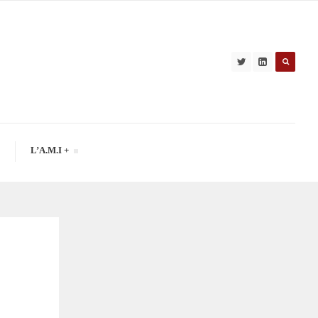
L’A.M.I +