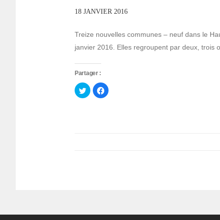
18 JANVIER 2016
Treize nouvelles communes – neuf dans le Haut
janvier 2016. Elles regroupent par deux, trois
Partager :
Cliquez
Cliquez
pour
pour
partager
partager
sur
sur
Twitter(ouvre
Facebook(ouvre
dans
dans
une
une
nouvelle
nouvelle
fenêtre)
fenêtre)