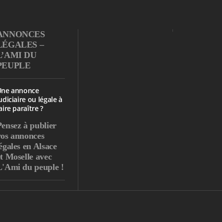
ANNONCES
LÉGALES –
L’AMI DU
PEUPLE
Une annonce
udiciaire ou légale à
aire paraître ?
Pensez à publier
vos annonces
égales en Alsace
et Moselle avec
L'Ami du peuple !