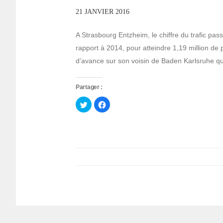
21 JANVIER 2016
A Strasbourg Entzheim, le chiffre du trafic p
rapport à 2014, pour atteindre 1,19 million de
d’avance sur son voisin de Baden Karlsruhe qui
Partager :
Cliquez
Cliquez
pour
pour
partager
partager
sur
sur
Twitter(ouvre
Facebook(ouvre
dans
dans
une
une
nouvelle
nouvelle
fenêtre)
fenêtre)