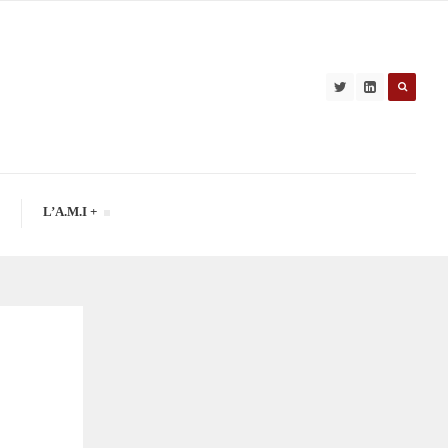
L’A.M.I +