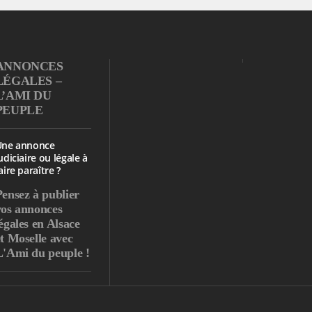
ANNONCES
LÉGALES –
L’AMI DU
PEUPLE
Une annonce
udiciaire ou légale à
aire paraître ?
Pensez à publier
vos annonces
égales en Alsace
et Moselle avec
L'Ami du peuple !