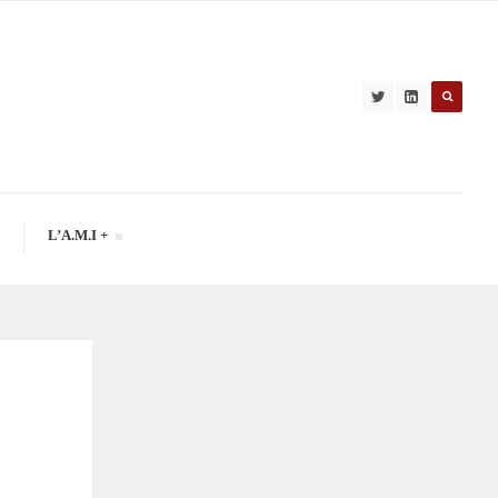
L’A.M.I +