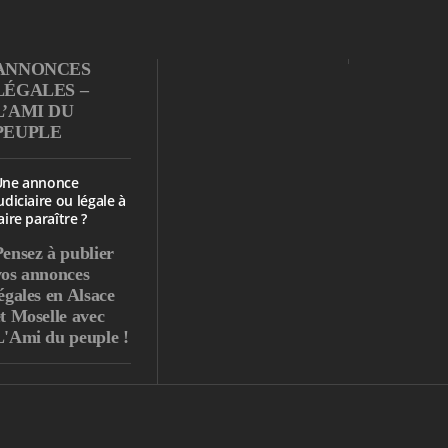
ANNONCES
LÉGALES –
L’AMI DU
PEUPLE
Une annonce
udiciaire ou légale à
aire paraître ?
Pensez à publier
vos annonces
égales en Alsace
et Moselle avec
L'Ami du peuple !