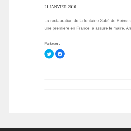
21 JANVIER 2016
La restauration de la fontaine Subé de Reims e
une première en France, a assuré le maire, Arn
Partager :
Cliquez
Cliquez
pour
pour
partager
partager
sur
sur
Twitter(ouvre
Facebook(ouvre
dans
dans
une
une
nouvelle
nouvelle
fenêtre)
fenêtre)