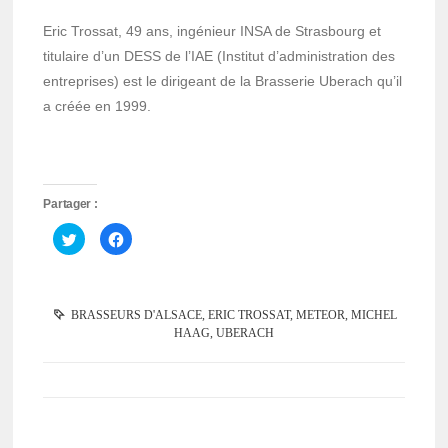
Eric Trossat, 49 ans, ingénieur INSA de Strasbourg et
titulaire d’un DESS de l’IAE (Institut d’administration des
entreprises) est le dirigeant de la Brasserie Uberach qu’il
a créée en 1999.
Partager :
Cliquez
Cliquez
pour
pour
partager
partager
sur
sur
Twitter(ouvre
Facebook(ouvre
dans
dans
une
une
BRASSEURS D'ALSACE
,
ERIC TROSSAT
,
METEOR
,
MICHEL
nouvelle
nouvelle
fenêtre)
fenêtre)
HAAG
,
UBERACH