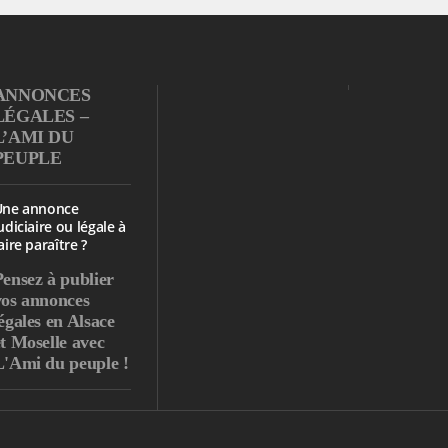
ANNONCES
LÉGALES –
L’AMI DU
PEUPLE
Une annonce
udiciaire ou légale à
aire paraître ?
Pensez à publier
vos annonces
égales en Alsace
et Moselle avec
L'Ami du peuple !