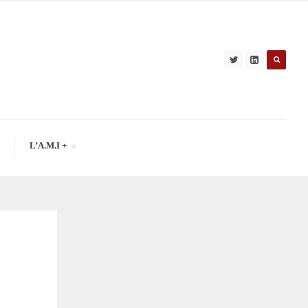
L’A.M.I +