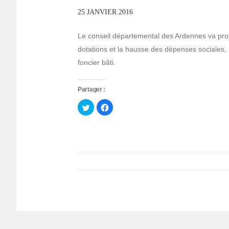
25 JANVIER 2016
Le conseil départemental des Ardennes va prop
dotations et la hausse des dépenses sociales,
foncier bâti.
Partager :
Cliquez
Cliquez
pour
pour
partager
partager
sur
sur
Twitter(ouvre
Facebook(ouvre
dans
dans
une
une
nouvelle
nouvelle
fenêtre)
fenêtre)