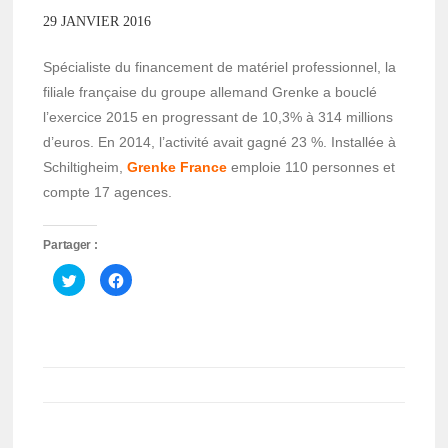
29 JANVIER 2016
Spécialiste du financement de matériel professionnel, la
filiale française du groupe allemand Grenke a bouclé
l’exercice 2015 en progressant de 10,3% à 314 millions
d’euros. En 2014, l’activité avait gagné 23 %. Installée à
Schiltigheim,
Grenke France
emploie 110 personnes et
compte 17 agences.
Partager :
Cliquez
Cliquez
pour
pour
partager
partager
sur
sur
Twitter(ouvre
Facebook(ouvre
dans
dans
une
une
nouvelle
nouvelle
fenêtre)
fenêtre)