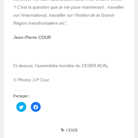
? C’est la question que je me pose maintenant ; travailler
sur l’international, travailler sur l’Institut de la Grand-
Région transfrontalière etc”
.
Jean-Pierre COUR
Ci-dessus, l’assemblée bondée du CESER ACAL.
© Photos J-P Cour.
Partager :
Cliquez
Cliquez
pour
pour
partager
partager
sur
sur
Twitter(ouvre
Facebook(ouvre
dans
dans
une
une
CESER
nouvelle
nouvelle
fenêtre)
fenêtre)