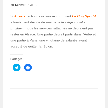
30 JANVIER 2016
Si
Airesis
, actionnaire suisse contrôlant
Le Coq Sportif
a finalement décidé de
maintenir le siège social à
Entzheim
, tous les services rattachés ne devraient pas
rester en Alsace. Une partie devrait partir dans l’Aube et
une partie à Paris, une vingtaine de salariés ayant
accepté de quitter la région.
Partager :
Cliquez
Cliquez
pour
pour
partager
partager
sur
sur
Twitter(ouvre
Facebook(ouvre
dans
dans
une
une
nouvelle
nouvelle
fenêtre)
fenêtre)