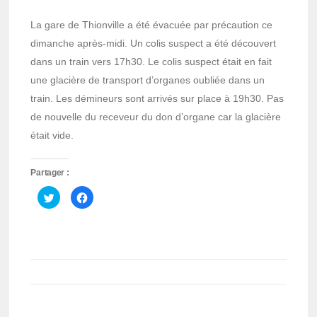
La gare de Thionville a été évacuée par précaution ce
dimanche après-midi. Un colis suspect a été découvert
dans un train vers 17h30. Le colis suspect était en fait
une glacière de transport d’organes oubliée dans un
train. Les démineurs sont arrivés sur place à 19h30. Pas
de nouvelle du receveur du don d’organe car la glacière
était vide.
Partager :
Cliquez
Cliquez
pour
pour
partager
partager
sur
sur
Twitter(ouvre
Facebook(ouvre
dans
dans
une
une
nouvelle
nouvelle
fenêtre)
fenêtre)