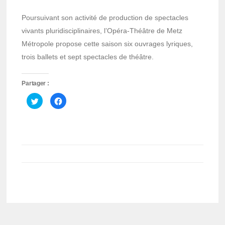
Poursuivant son activité de production de spectacles
vivants pluridisciplinaires, l’Opéra-Théâtre de Metz
Métropole propose cette saison six ouvrages lyriques,
trois ballets et sept spectacles de théâtre.
Partager :
Cliquez
Cliquez
pour
pour
partager
partager
sur
sur
Twitter(ouvre
Facebook(ouvre
dans
dans
une
une
nouvelle
nouvelle
fenêtre)
fenêtre)