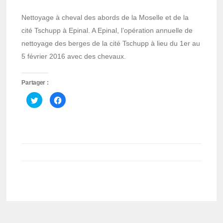
Nettoyage à cheval des abords de la Moselle et de la
cité Tschupp à Epinal. A Epinal, l’opération annuelle de
nettoyage des berges de la cité Tschupp à lieu du 1er au
5 février 2016 avec des chevaux.
Partager :
Cliquez
Cliquez
pour
pour
partager
partager
sur
sur
Twitter(ouvre
Facebook(ouvre
dans
dans
une
une
nouvelle
nouvelle
fenêtre)
fenêtre)