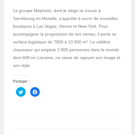
Le groupe Mephisto, dont le siège se trouve à
Sarrebourg en Moselle, s’apprête à ouvrir de nouvelles
boutiques à Las Vegas, Vienne et New-York. Pour
accompagner la progression de ses ventes, il porte sa
surface logistique de 7000 à 10 000 m². Le célèbre
chausseur qui emploie 2 800 personnes dans le monde
dont 600 en Lorraine, ne cesse de rajeunir son image et
son style.
Partager :
Cliquez
Cliquez
pour
pour
partager
partager
sur
sur
Twitter(ouvre
Facebook(ouvre
dans
dans
une
une
nouvelle
nouvelle
fenêtre)
fenêtre)