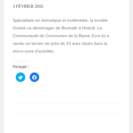
3 FÉVRIER 2016
Spécialisée en domotique et multimédia, la société
Ocelek va déménager de Brumath à Hoerdt. La
Communauté de Communes de la Basse Zorn lui a
vendu un terrain de près de 10 ares situés dans la
micro-zone d’activités.
Partager :
Cliquez
Cliquez
pour
pour
partager
partager
sur
sur
Twitter(ouvre
Facebook(ouvre
dans
dans
une
une
nouvelle
nouvelle
fenêtre)
fenêtre)