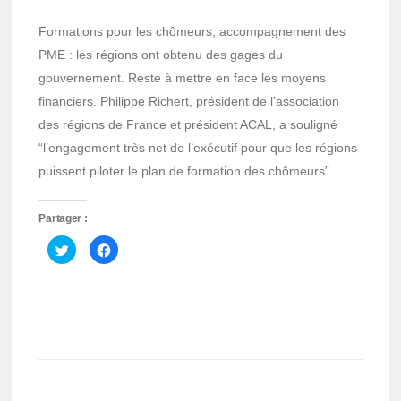
Formations pour les chômeurs, accompagnement des
PME : les régions ont obtenu des gages du
gouvernement. Reste à mettre en face les moyens
financiers. Philippe Richert, président de l’association
des régions de France et président ACAL, a souligné
“l’engagement très net de l’exécutif pour que les régions
puissent piloter le plan de formation des chômeurs”.
Partager :
Cliquez
Cliquez
pour
pour
partager
partager
sur
sur
Twitter(ouvre
Facebook(ouvre
dans
dans
une
une
nouvelle
nouvelle
fenêtre)
fenêtre)